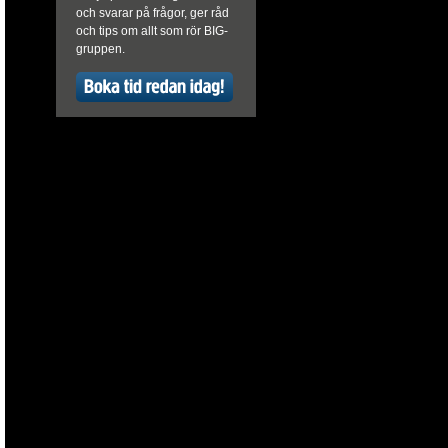
och svarar på frågor, ger råd
och tips om allt som rör BIG-
gruppen.