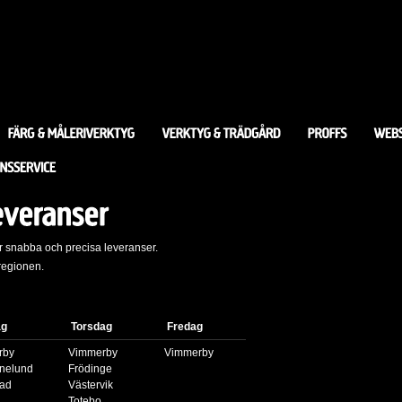
, är snabba och precisa leveranser.
 regionen.
ag
Torsdag
Fredag
rby
Vimmerby
Vimmerby
nelund
Frödinge
vad
Västervik
Totebo