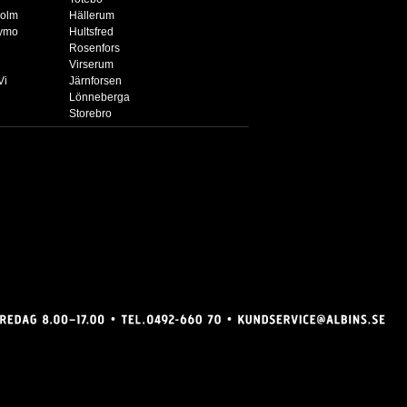
holm
Hällerum
bymo
Hultsfred
Rosenfors
Virserum
Vi
Järnforsen
Lönneberga
Storebro