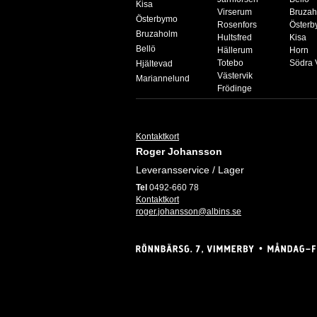
Kisa
Virserum
Bruza
Österbymo
Rosenfors
Öster
Bruzaholm
Hultsfred
Kisa
Bellö
Hällerum
Horn
Totebo
Södra 
Hjältevad
Västervik
Mariannelund
Frödinge
Kontaktkort
Roger Johansson
Leveransservice / Lager
Tel
0492-660 78
Kontaktkort
roger.johansson@albins.se