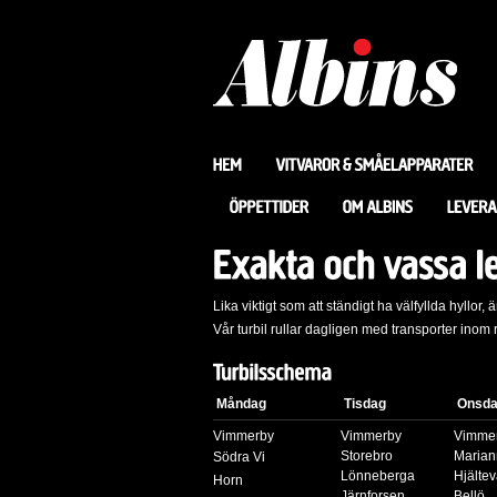
Lika viktigt som att ständigt ha välfyllda hyllor
Vår turbil rullar dagligen med transporter inom
Måndag
Tisdag
Onsd
Vimmerby
Vimmerby
Vimme
Storebro
Marian
Södra Vi
Lönneberga
Hjälte
Horn
Järnforsen
Bellö